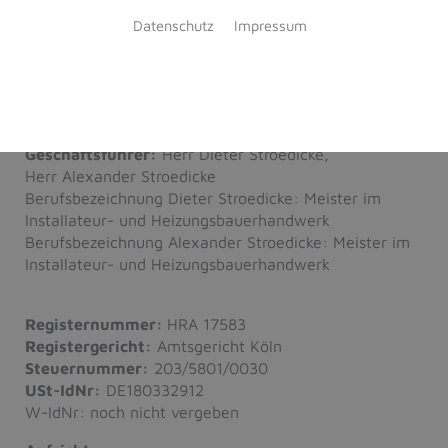
Telefax:
+49 2274 905399
Datenschutz
Impressum
E-Mail:
apeler-stroedicke@t-online.de
Inhaltlich verantwortlich gemäß § 18 MDStV:
Herr Dieter Stroedicke, Herr Alexander Stroedicke
Vertretungsberechtigte
Geschäftsführer:
Herr Dieter Stroedicke,
Herr Alexander Stroedicke
Berufsbezeichnung Dieter Stroedicke: Meister im
Installateur- und Heizungsbauerhandwerk
Berufsbezeichnung Alexander Stroedicke: Meister im
Installateur- und Heizungsbauerhandwerk
Registernummer:
HRA 17583
Registergericht:
Amtsgericht Köln
Steuernummer:
203/5801/0030
USt-IdNr:
DE180332912
W-IdNr: noch nicht vergeben