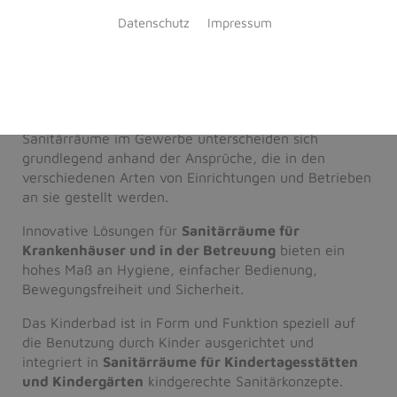
Datenschutz
Impressum
GEWERBLICHE
SANITÄRANLAGEN
Sanitärräume im Gewerbe unterscheiden sich
grundlegend anhand der Ansprüche, die in den
verschiedenen Arten von Einrichtungen und Betrieben
an sie gestellt werden.
Innovative Lösungen für
Sanitärräume für
Krankenhäuser und in der Betreuung
bieten ein
hohes Maß an Hygiene, einfacher Bedienung,
Bewegungsfreiheit und Sicherheit.
Das Kinderbad ist in Form und Funktion speziell auf
die Benutzung durch Kinder ausgerichtet und
integriert in
Sanitärräume für Kindertagesstätten
und Kindergärten
kindgerechte Sanitärkonzepte.