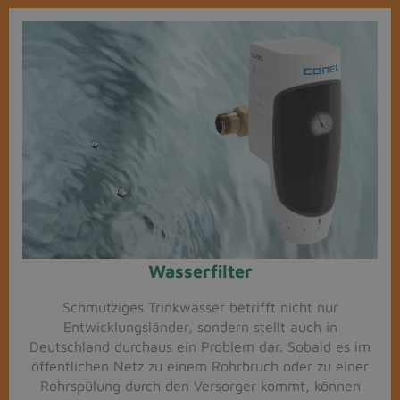
Wasserfilter​
Schmutziges Trinkwasser betrifft nicht nur
Entwicklungsländer, sondern stellt auch in
Deutschland durchaus ein Problem dar. Sobald es im
öffentlichen Netz zu einem Rohrbruch oder zu einer
Rohrspülung durch den Versorger kommt, können